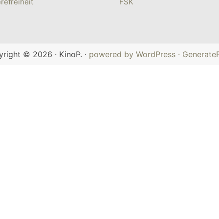
refreiheit
FSK
right © 2026 · KinoP. ·
powered by WordPress
· Generate