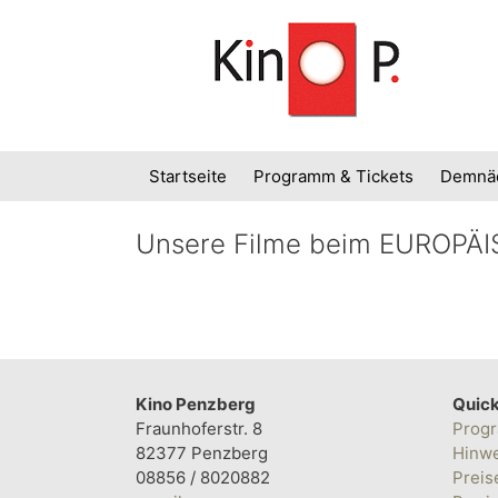
Zum
Inhalt
springen
Startseite
Programm & Tickets
Demnä
Unsere Filme beim EUROPÄ
Kino Penzberg
Quick
Fraunhoferstr. 8
Progr
82377 Penzberg
Hinw
08856 / 8020882
Preis